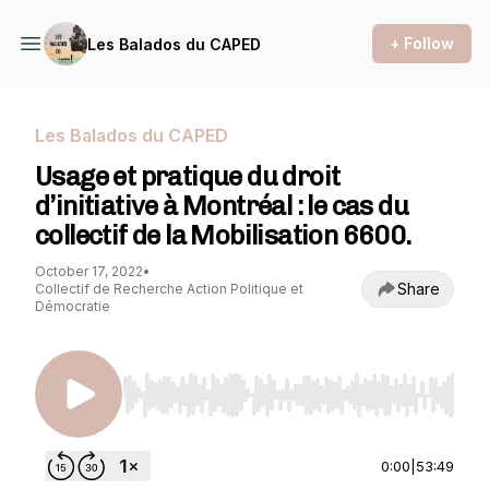
+ Follow
Les Balados du CAPED
Les Balados du CAPED
Usage et pratique du droit
d’initiative à Montréal : le cas du
collectif de la Mobilisation 6600.
October 17, 2022
•
Share
Collectif de Recherche Action Politique et
Démocratie
Use Left/Right to seek, Home/End to jump to st
0:00
|
53:49