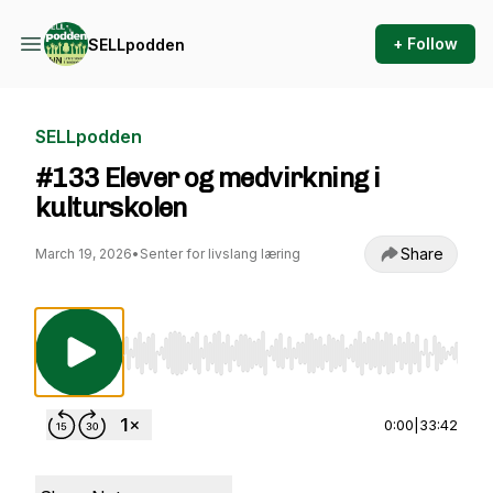
+ Follow
SELLpodden
SELLpodden
#133 Elever og medvirkning i
kulturskolen
Share
March 19, 2026
•
Senter for livslang læring
Use Left/Right to seek, Home/End to jump to st
0:00
|
33:42