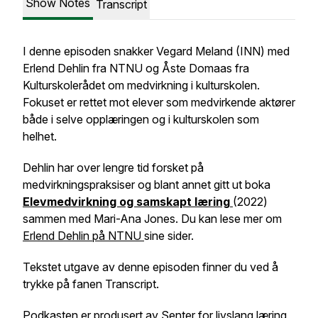
Show Notes
Transcript
I denne episoden snakker Vegard Meland (INN) med
Erlend Dehlin fra NTNU og Åste Domaas fra
Kulturskolerådet om medvirkning i kulturskolen.
Fokuset er rettet mot elever som medvirkende aktører
både i selve opplæringen og i kulturskolen som
helhet.
Dehlin har over lengre tid forsket på
medvirkningspraksiser og blant annet gitt ut boka
Elevmedvirkning og samskapt læring
(2022)
sammen med Mari-Ana Jones. Du kan lese mer om
Erlend Dehlin på NTNU
sine sider.
Tekstet utgave av denne episoden finner du ved å
trykke på fanen Transcript.
Podkasten er produsert av Senter for livslang læring