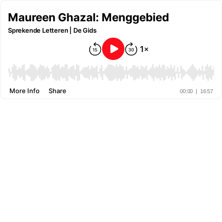
Maureen Ghazal: Menggebied
Sprekende Letteren | De Gids
More Info
Share
00:00
|
16:57