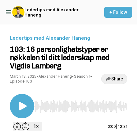
Ledertips med Alexander
+ Follow
Haneng
Ledertips med Alexander Haneng
103: 16 personlighetstyper er
nøkkelen til ditt lederskap med
Vigdis Lamberg
March 13, 2025
•
Alexander Haneng
•
Season 1
•
Share
Episode 103
Use Left/Right to seek, Home/End to jump to st
0:00
|
42:31