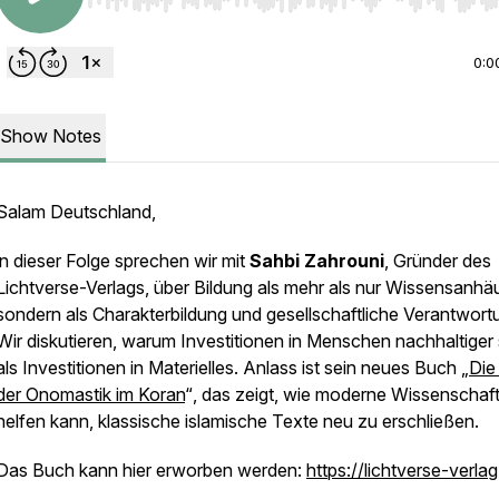
Use Left/Right to seek, Home/End to jump to start o
0:0
Show Notes
Salam Deutschland,
in dieser Folge sprechen wir mit
Sahbi Zahrouni
, Gründer des
Lichtverse-Verlags, über Bildung als mehr als nur Wissensanhä
sondern als Charakterbildung und gesellschaftliche Verantwort
Wir diskutieren, warum Investitionen in Menschen nachhaltiger 
als Investitionen in Materielles. Anlass ist sein neues Buch
„
Die
der Onomastik im Koran
“
, das zeigt, wie moderne Wissenschaf
helfen kann, klassische islamische Texte neu zu erschließen.
Das Buch kann hier erworben werden:
https://lichtverse-verlag