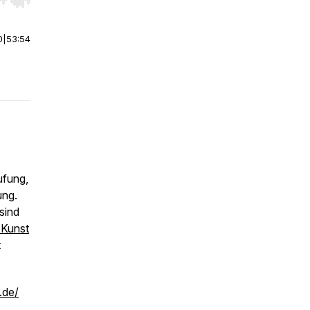
r end. Hold shift to jump forward or backward.
0
|
53:54
ufung,
ung.
sind
 Kunst
t
.de/