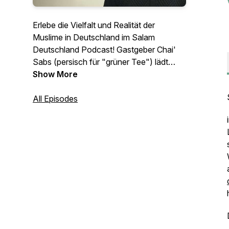
Erlebe die Vielfalt und Realität der
Muslime in Deutschland im Salam
Deutschland Podcast! Gastgeber Chai'
Sabs (persisch für "grüner Tee") lädt
seine Gäste auf eine entspannte Tasse
Show More
Tee ein, um über das Leben, die Muslime
und den Islam in Deutschland zu
All Episodes
salamatisieren.
Der offizielle Podcast von
commonsplace.de.