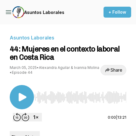
+ Follow
Asuntos Laborales
Asuntos Laborales
44: Mujeres en el contexto laboral
en Costa Rica
March 05, 2025
•
Alexandra Aguilar & Ivannia Molina
Share
•
Episode 44
Use Left/Right to seek, Home/End to jump to st
0:00
|
13:21