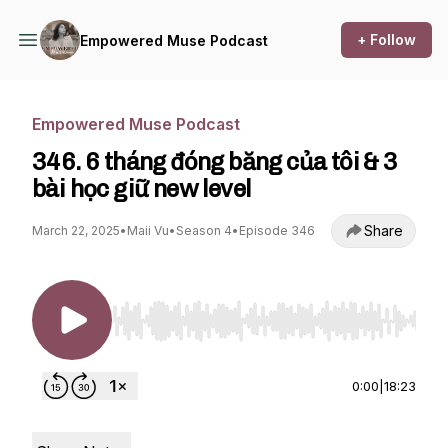
+ Follow
Empowered Muse Podcast
Empowered Muse Podcast
346. 6 tháng đóng băng của tôi & 3
bài học giữ new level
Share
March 22, 2025
•
Maii Vu
•
Season 4
•
Episode 346
Use Left/Right to seek, Home/End to jump to st
0:00
|
18:23