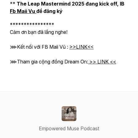
**
The Leap Mastermind 2025 đang kick off, IB
Fb Maii Vu
để đăng ký
****************
Cảm ơn bạn đã lắng nghe!
⋙Kết nối với FB Maii Vũ :
>>LINK<<
⋙Tham gia cộng đồng Dream On:
>> LINK <<
Empowered Muse Podcast