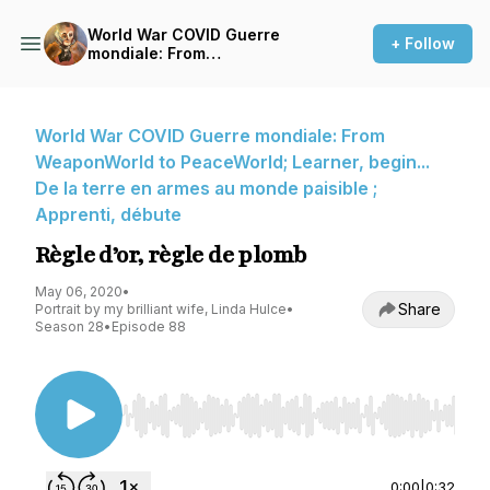
World War COVID Guerre
+ Follow
mondiale: From
WeaponWorld to
PeaceWorld; Learner, begin...
De la terre en armes au
monde paisible ; Apprenti,
World War COVID Guerre mondiale: From
débute
WeaponWorld to PeaceWorld; Learner, begin...
De la terre en armes au monde paisible ;
Apprenti, débute
Règle d’or, règle de plomb
May 06, 2020
•
Share
Portrait by my brilliant wife, Linda Hulce
•
Season 28
•
Episode 88
Use Left/Right to seek, Home/End to jump to st
0:00
|
0:32