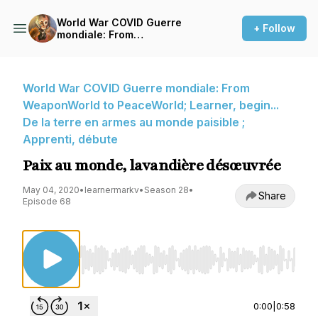
World War COVID Guerre
+ Follow
mondiale: From
WeaponWorld to
PeaceWorld; Learner, begin...
De la terre en armes au
monde paisible ; Apprenti,
World War COVID Guerre mondiale: From
débute
WeaponWorld to PeaceWorld; Learner, begin...
De la terre en armes au monde paisible ;
Apprenti, débute
Paix au monde, lavandière désœuvrée
May 04, 2020
•
learnermarkv
•
Season 28
•
Share
Episode 68
Use Left/Right to seek, Home/End to jump to st
0:00
|
0:58