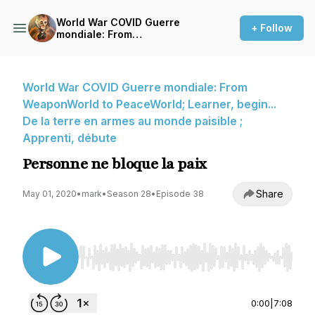
World War COVID Guerre
+ Follow
mondiale: From
WeaponWorld to
PeaceWorld; Learner, begin...
De la terre en armes au
monde paisible ; Apprenti,
World War COVID Guerre mondiale: From
débute
WeaponWorld to PeaceWorld; Learner, begin...
De la terre en armes au monde paisible ;
Apprenti, débute
Personne ne bloque la paix
Share
May 01, 2020
•
mark
•
Season 28
•
Episode 38
Use Left/Right to seek, Home/End to jump to st
0:00
|
7:08