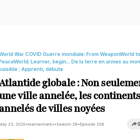
World War COVID Guerre mondiale: From WeaponWorld t
PeaceWorld; Learner, begin... De la terre en armes au mo
paisible ; Apprenti, débute
Atlantide globale : Non seuleme
une ville annelée, les continent
annelés de villes noyées
S
May 23, 2020
•
learnermarkv
•
Season 28
•
Episode 258