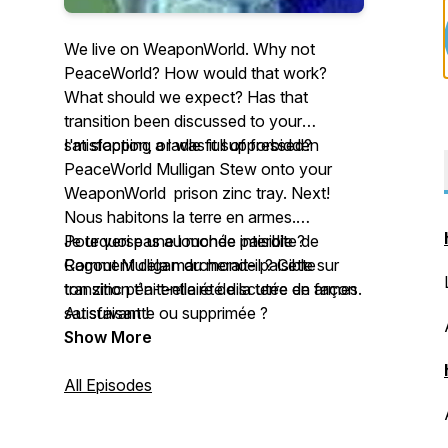
We live on WeaponWorld. Why not
PeaceWorld? How would that work?
What should we expect? Has that
transition been discussed to your
satisfaction, or was it suppressed?
I'm slopping a ladle full of forbidden
PeaceWorld Mulligan Stew onto your
WeaponWorld prison zinc tray. Next!
Nous habitons la terre en armes.
Pourquoi pas au monde paisible ?
Je te verse une louchée interdite de
Comment cela marcherait-il ? Cette
Ragout Mulligan du monde paisible sur
transition t'a-t-elle été discutée de façon
ton zinc pénitentiaire de la terre en armes.
satisfaisante ou supprimée ?
Au suivant !
Show More
All Episodes