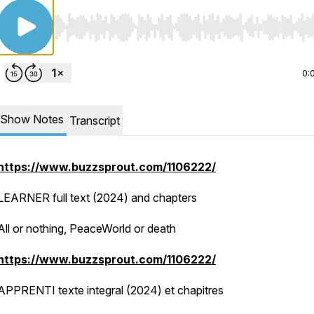
Use Left/Right to seek, Home/End to jump to start o
0:
Show Notes
Transcript
https://www.buzzsprout.com/1106222/
LEARNER full text (2024) and chapters
All or nothing, PeaceWorld or death
https://www.buzzsprout.com/1106222/
APPRENTI texte integral (2024) et chapitres