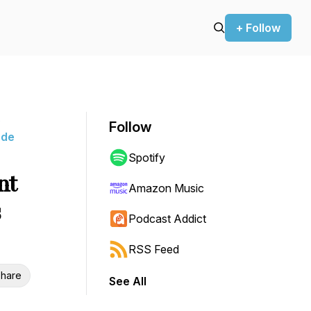
+ Follow
o
Follow
nde
Spotify
nt
Amazon Music
s
Podcast Addict
RSS Feed
hare
See All