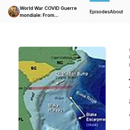
World War COVID Guerre
Episodes
About
mondiale: From
WeaponWorld to
PeaceWorld; Learner,
begin... De la terre en
armes au monde paisible ;
Apprenti, débute