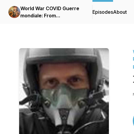
World War COVID Guerre
Episodes
About
mondiale: From
WeaponWorld to
PeaceWorld; Learner,
begin... De la terre en
armes au monde paisible ;
Apprenti, débute