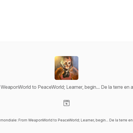
aponWorld to PeaceWorld; Learner, begin... De la terre en a
Visit our Website page
mondiale: From WeaponWorld to PeaceWorld; Learner, begin... De la terre en