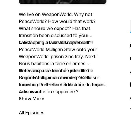
We live on WeaponWorld. Why not
PeaceWorld? How would that work?
What should we expect? Has that
transition been discussed to your
satisfaction, or was it suppressed?
I'm slopping a ladle full of forbidden
PeaceWorld Mulligan Stew onto your
WeaponWorld prison zinc tray. Next!
Nous habitons la terre en armes.
Pourquoi pas au monde paisible ?
Je te verse une louchée interdite de
Comment cela marcherait-il ? Cette
Ragout Mulligan du monde paisible sur
transition t'a-t-elle été discutée de façon
ton zinc pénitentiaire de la terre en armes.
satisfaisante ou supprimée ?
Au suivant !
Show More
All Episodes