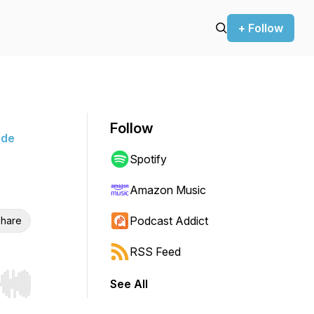
+ Follow
o
Follow
nde
Spotify
Amazon Music
Podcast Addict
hare
RSS Feed
See All
r end. Hold shift to jump forward or backward.