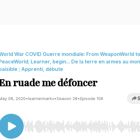
World War COVID Guerre mondiale: From WeaponWorld t
PeaceWorld; Learner, begin... De la terre en armes au mo
paisible ; Apprenti, débute
En ruade me défoncer
S
May 08, 2020
•
learnermarkv
•
Season 28
•
Episode 108
Use Left/Right to seek, Home/End to jump to start o