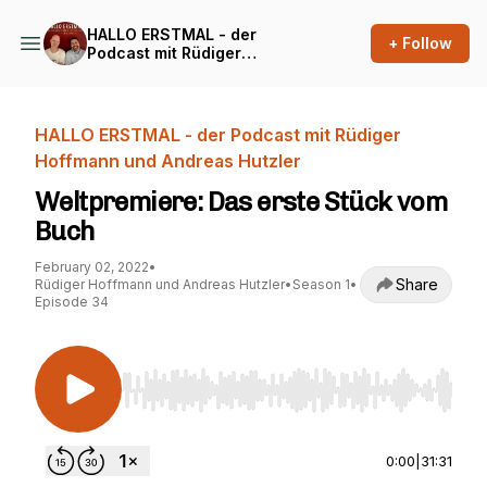
HALLO ERSTMAL - der
+ Follow
Podcast mit Rüdiger
Hoffmann und Andreas
Hutzler
HALLO ERSTMAL - der Podcast mit Rüdiger
Hoffmann und Andreas Hutzler
Weltpremiere: Das erste Stück vom
Buch
February 02, 2022
•
Share
Rüdiger Hoffmann und Andreas Hutzler
•
Season 1
•
Episode 34
Use Left/Right to seek, Home/End to jump to st
0:00
|
31:31