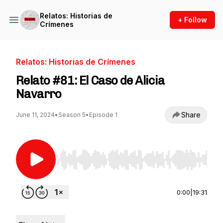
Relatos: Historias de
+ Follow
Crímenes
Relatos: Historias de Crímenes
Relato #81: El Caso de Alicia
Navarro
Share
June 11, 2024
•
Season 5
•
Episode 1
Use Left/Right to seek, Home/End to jump to st
0:00
|
19:31