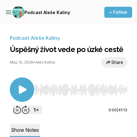
+ Follow
Podcast Aleše Kaliny
Podcast Aleše Kaliny
Úspěšný život vede po úzké cestě
Share
May 10, 2026
•
Ales Kalina
Use Left/Right to seek, Home/End to jump to st
0:00
|
41:13
Show Notes