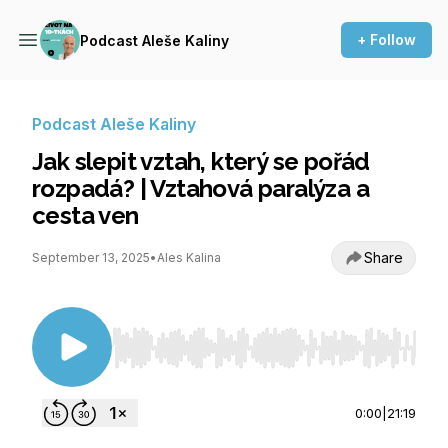
+ Follow
Podcast Aleše Kaliny
Podcast Aleše Kaliny
Jak slepit vztah, který se pořád
rozpadá? | Vztahová paralýza a
cesta ven
Share
September 13, 2025
•
Ales Kalina
Use Left/Right to seek, Home/End to jump to st
0:00
|
21:19