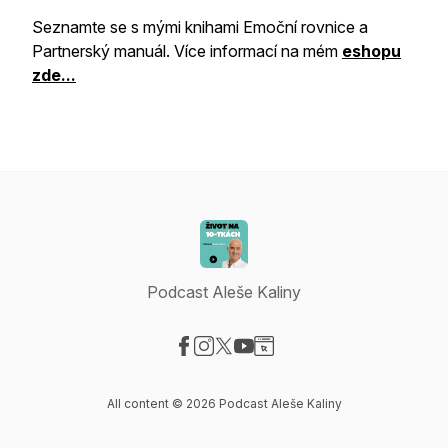
Seznamte se s mými knihami Emoční rovnice a
Partnerský manuál. Více informací na mém
eshopu
zde...
Podcast Aleše Kaliny
Visit our Facebook page
Visit our Instagram page
Visit our X-com page
Visit our YouTube page
Visit our Website page
All content © 2026 Podcast Aleše Kaliny