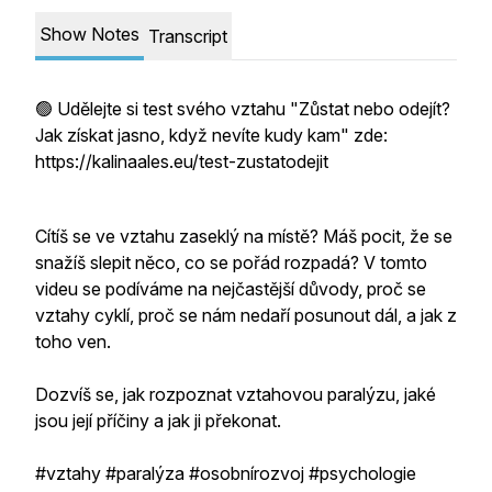
Show Notes
Transcript
🟢 Udělejte si test svého vztahu "Zůstat nebo odejít?
Jak získat jasno, když nevíte kudy kam" zde:
https://kalinaales.eu/test-zustatodejit
Cítíš se ve vztahu zaseklý na místě? Máš pocit, že se
snažíš slepit něco, co se pořád rozpadá? V tomto
videu se podíváme na nejčastější důvody, proč se
vztahy cyklí, proč se nám nedaří posunout dál, a jak z
toho ven.
Dozvíš se, jak rozpoznat vztahovou paralýzu, jaké
jsou její příčiny a jak ji překonat.
#vztahy #paralýza #osobnírozvoj #psychologie