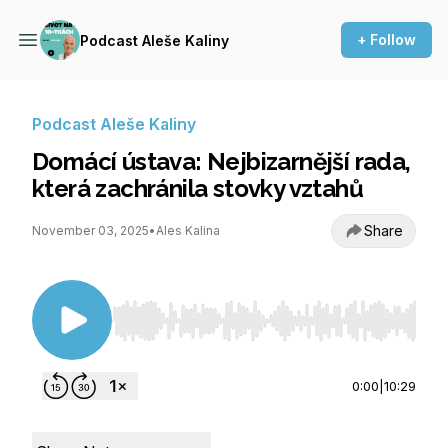
+ Follow
Podcast Aleše Kaliny
Podcast Aleše Kaliny
Domácí ústava: Nejbizarnější rada,
která zachránila stovky vztahů
Share
November 03, 2025
•
Ales Kalina
Use Left/Right to seek, Home/End to jump to st
0:00
|
10:29