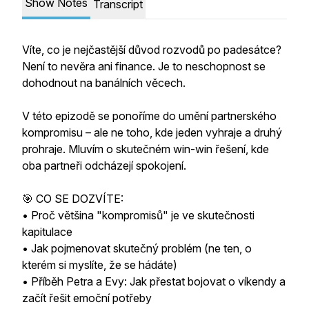
Show Notes
Transcript
Víte, co je nejčastější důvod rozvodů po padesátce?
Není to nevěra ani finance. Je to neschopnost se
dohodnout na banálních věcech.
V této epizodě se ponoříme do umění partnerského
kompromisu – ale ne toho, kde jeden vyhraje a druhý
prohraje. Mluvím o skutečném win-win řešení, kde
oba partneři odcházejí spokojení.
🎯 CO SE DOZVÍTE:
• Proč většina "kompromisů" je ve skutečnosti
kapitulace
• Jak pojmenovat skutečný problém (ne ten, o
kterém si myslíte, že se hádáte)
• Příběh Petra a Evy: Jak přestat bojovat o víkendy a
začít řešit emoční potřeby