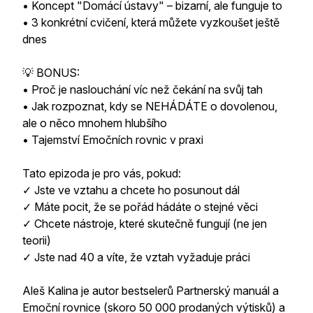
• Koncept "Domácí ústavy" – bizarní, ale funguje to
• 3 konkrétní cvičení, která můžete vyzkoušet ještě
dnes
💡 BONUS:
• Proč je naslouchání víc než čekání na svůj tah
• Jak rozpoznat, kdy se NEHÁDÁTE o dovolenou,
ale o něco mnohem hlubšího
• Tajemství Emočních rovnic v praxi
Tato epizoda je pro vás, pokud:
✓ Jste ve vztahu a chcete ho posunout dál
✓ Máte pocit, že se pořád hádáte o stejné věci
✓ Chcete nástroje, které skutečně fungují (ne jen
teorii)
✓ Jste nad 40 a víte, že vztah vyžaduje práci
Aleš Kalina je autor bestselerů Partnerský manuál a
Emoční rovnice (skoro 50 000 prodaných výtisků) a