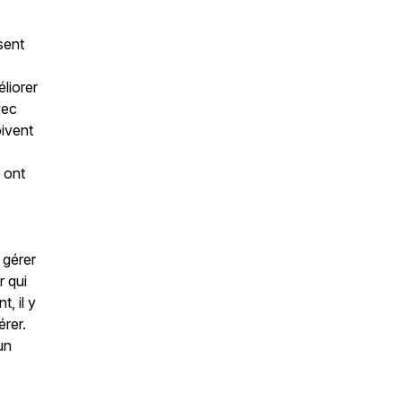
sent
éliorer
vec
oivent
s ont
 gérer
r qui
, il y
érer.
un