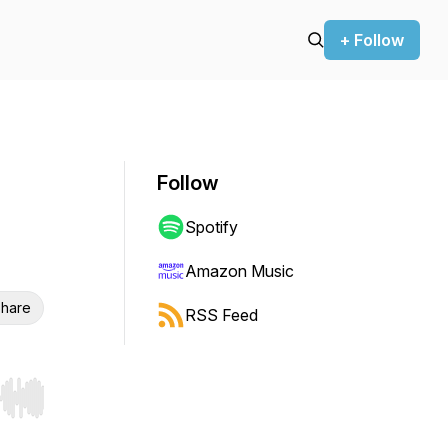
+ Follow
Follow
Spotify
Amazon Music
hare
RSS Feed
r end. Hold shift to jump forward or backward.