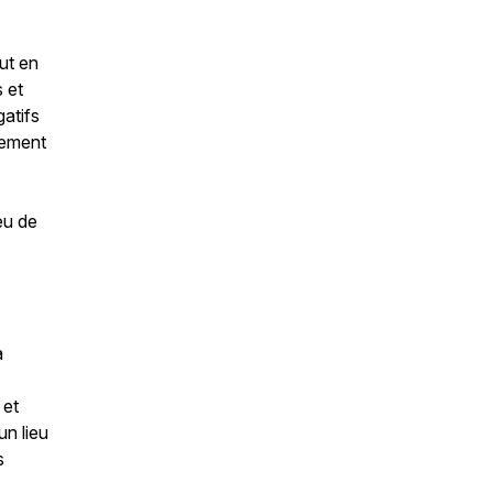
ut en
s et
gatifs
alement
eu de
a
 et
un lieu
s