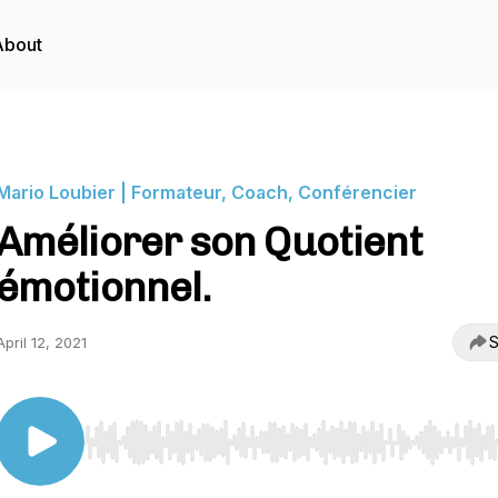
About
Mario Loubier | Formateur, Coach, Conférencier
Améliorer son Quotient
émotionnel.
S
April 12, 2021
Use Left/Right to seek, Home/End to jump to start o