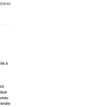
0
|
20:42
ité à
ssi
ique
rveau
rendre