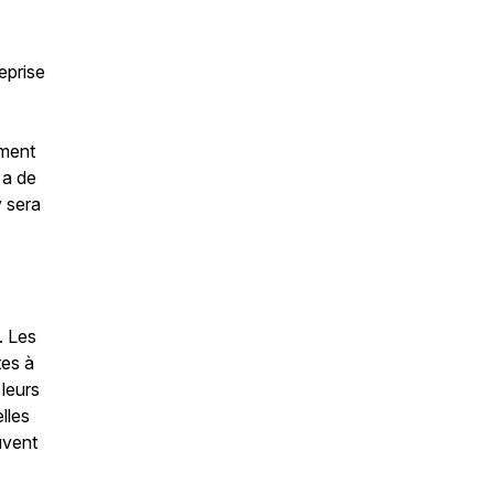
eprise
ement
 a de
y sera
. Les
tes à
leurs
lles
uvent