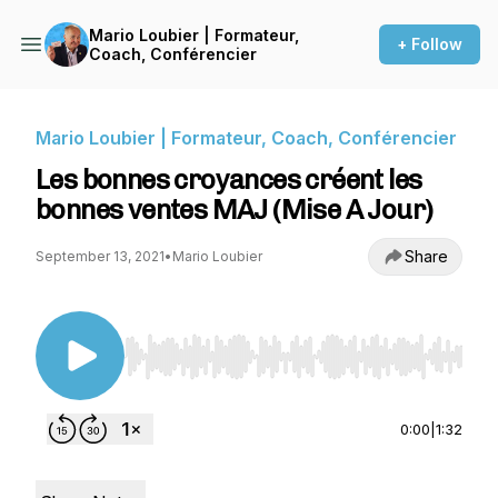
Mario Loubier | Formateur,
+ Follow
Coach, Conférencier
Mario Loubier | Formateur, Coach, Conférencier
Les bonnes croyances créent les
bonnes ventes MAJ (Mise A Jour)
Share
September 13, 2021
•
Mario Loubier
Use Left/Right to seek, Home/End to jump to st
0:00
|
1:32