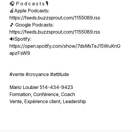
🎧 P o d c a s t s 🎙️
🍎Apple Podcasts:
https://feeds.buzzsprout.com/1155089.rss
🎵 Google Podcasts:
https://feeds.buzzsprout.com/1155089.rss
🔊Spotify:
https://open.spotify.com/show/7dsMsTeJ15WuKnG
apzFsW9
#vente #croyance #attitude
Mario Loubier 514-434-9423
Formation, Conférence, Coach
Vente, Expérience client, Leadership