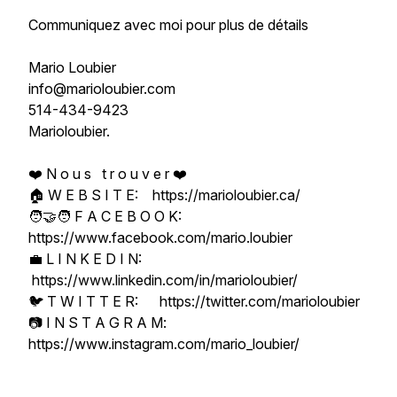
Communiquez avec moi pour plus de détails
Mario Loubier
info@marioloubier.com
514-434-9423
Marioloubier.
❤️ N o u s t r o u v e r ❤️
🏠 W E B S I T E: https://marioloubier.ca/
🧑‍🤝‍🧑 F A C E B O O K:
https://www.facebook.com/mario.loubier
💼 L I N K E D I N:
https://www.linkedin.com/in/marioloubier/
🐦 T W I T T E R: https://twitter.com/marioloubier
📷 I N S T A G R A M:
https://www.instagram.com/mario_loubier/