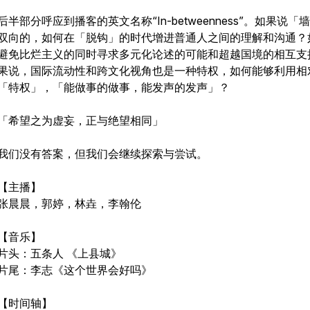
后半部分呼应到播客的英文名称“In-betweenness”。如果说「
双向的，如何在「脱钩」的时代增进普通人之间的理解和沟通？
避免比烂主义的同时寻求多元化论述的可能和超越国境的相互支
果说，国际流动性和跨文化视角也是一种特权，如何能够利用相
「特权」，「能做事的做事，能发声的发声」？
「希望之为虚妄，正与绝望相同」
我们没有答案，但我们会继续探索与尝试。
【主播】
张晨晨，郭婷，林垚，李翰伦
【音乐】
片头：五条人 《上县城》
片尾：李志《这个世界会好吗》
【时间轴】