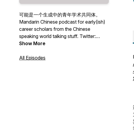
可能是一个生成中的青年学术共同体。
Mandarin Chinese podcast for early(ish)
career scholars from the Chinese
speaking world talking stuff. Twitter:
@shichapodcast
Show More
All Episodes