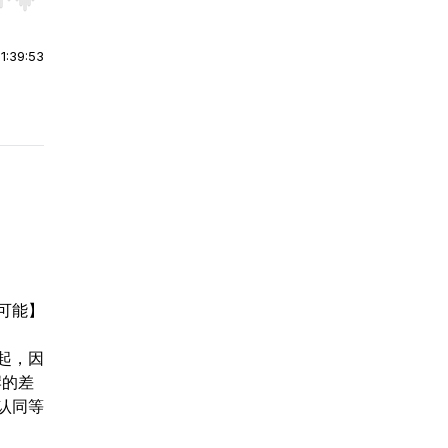
r end. Hold shift to jump forward or backward.
|
1:39:53
可能】
起，因
岸的差
认同等