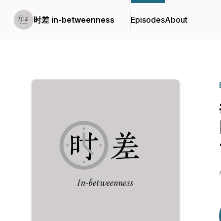
时差 in-betweenness
Episodes
About