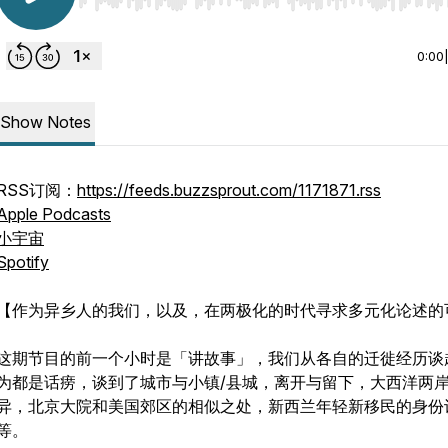
Use Left/Right to seek, Home/End to jump to start o
0:00
Show Notes
RSS订阅：
https://feeds.buzzsprout.com/1171871.rss
Apple Podcasts
小宇宙
Spotify
【作为异乡人的我们，以及，在两极化的时代寻求多元化论述的
这期节目的前一个小时是「讲故事」，我们从各自的迁徙经历谈
为都是话痨，谈到了城市与小镇/县城，离开与留下，大西洋两
异，北京大院和美国郊区的相似之处，新西兰年轻新移民的身份
等。