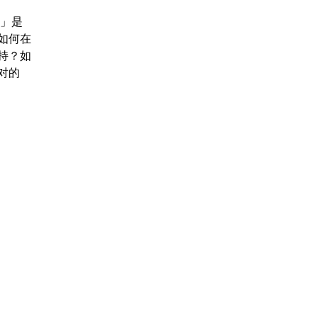
墙」是
如何在
持？如
对的