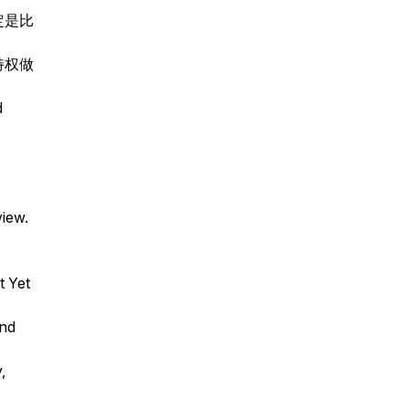
定是比
特权做
d
view.
t Yet
and
,