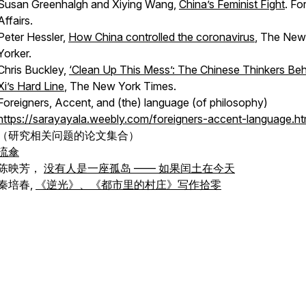
Susan Greenhalgh and Xiying Wang,
China’s Feminist Fight
. Fo
Affairs.
Peter Hessler,
How China controlled the coronavirus
, The New
Yorker.
Chris Buckley,
‘Clean Up This Mess’: The Chinese Thinkers Be
Xi’s Hard Line
, The New York Times.
Foreigners, Accent, and (the) language (of philosophy)
https://sarayayala.weebly.com/foreigners-accent-language.ht
（研究相关问题的论文集合）
流傘
陈映芳，
没有人是一座孤岛 —— 如果闰土在今天
秦培春,
《逆光》、《都市里的村庄》写作拾零