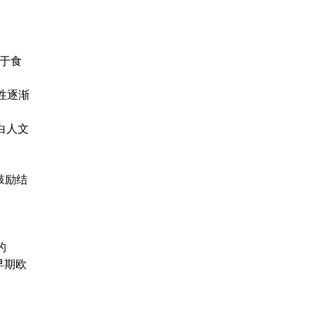
关于食
性逐渐
白人文
策鼓励结
的
早期欧