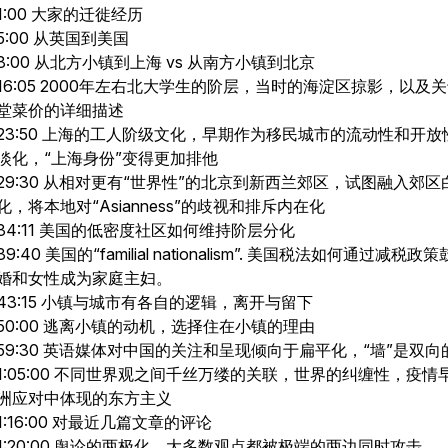
1:00 大家的迁徙经历
5:00 从英国到美国
8:00 从北方小镇到上海 vs 从南方小镇到北京
16:05 2000年左右北大学生的阶层，当时的海淀区掠影，以及
堂菜价的详细描述
23:50 上海的工人阶级文化，早期作为移民城市的流动性和开放
淡化，“上海身份”变得更加排他
29:30 从相对更有“世界性”的北京到新西兰郊区，试图融入郊区
化，将本地对“Asianness”的歧视和排斥内在化
34:11 美国的低密度社区如何维持阶层分化
39:40 美国的“familial nationalism”. 美国税法如何通过减税政
婚和女性成为家庭主妇。
43:15 小镇与城市有各自的逻辑，离开与留下
50:00 逃离小镇的动机，选择住在小镇的理由
59:30 英语媒体对中国的关注和呈现倾向于扁平化，“墙”是双向
1:05:00 不同世界观之间千丝万缕的关联，世界的纠缠性，疫情
洲应对中体现的东方主义
1:16:00 对最近几篇文章的评论
1:20:00 舆论的两极化，大多数观点都被极端的两边同时攻击