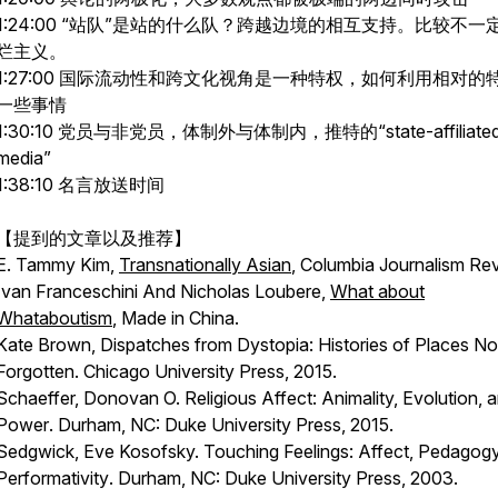
1:24:00 “站队”是站的什么队？跨越边境的相互支持。比较不一
烂主义。
1:27:00 国际流动性和跨文化视角是一种特权，如何利用相对的
一些事情
1:30:10 党员与非党员，体制外与体制内，推特的“state-affiliate
media”
1:38:10 名言放送时间
【提到的文章以及推荐】
E. Tammy Kim,
Transnationally Asian
, Columbia Journalism Re
Ivan Franceschini And Nicholas Loubere,
What about
Whataboutism
, Made in China.
Kate Brown,
Dispatches from Dystopia: Histories of Places No
Forgotten
. Chicago University Press, 2015.
Schaeffer, Donovan O.
Religious Affect: Animality, Evolution, 
Power
. Durham, NC: Duke University Press, 2015.
Sedgwick, Eve Kosofsky.
Touching Feelings: Affect, Pedagogy
Performativity
. Durham, NC: Duke University Press, 2003.