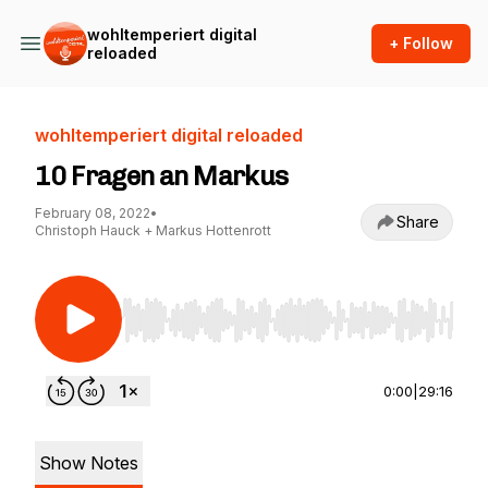
wohltemperiert digital
+ Follow
reloaded
wohltemperiert digital reloaded
10 Fragen an Markus
February 08, 2022
•
Share
Christoph Hauck + Markus Hottenrott
Use Left/Right to seek, Home/End to jump to st
0:00
|
29:16
Show Notes