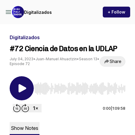
+ Follow
Digitalizados
Digitalizados
#72 Ciencia de Datos en la UDLAP
July 04, 2023
•
Juan-Manuel Ahuactzin
•
Season 13
•
Share
Episode 72
Use Left/Right to seek, Home/End to jump to st
0:00
|
1:09:58
Show Notes