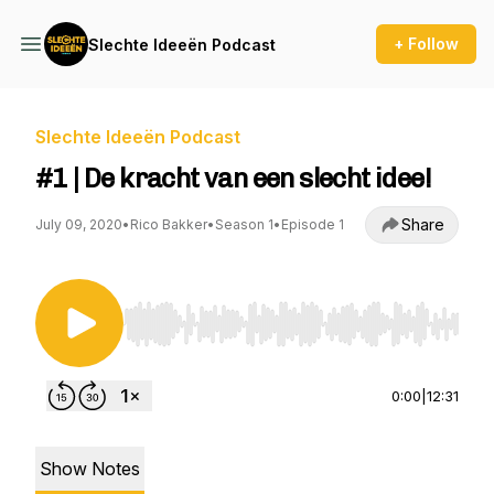
+ Follow
Slechte Ideeën Podcast
Slechte Ideeën Podcast
#1 | De kracht van een slecht idee!
Share
July 09, 2020
•
Rico Bakker
•
Season 1
•
Episode 1
Use Left/Right to seek, Home/End to jump to st
0:00
|
12:31
Show Notes