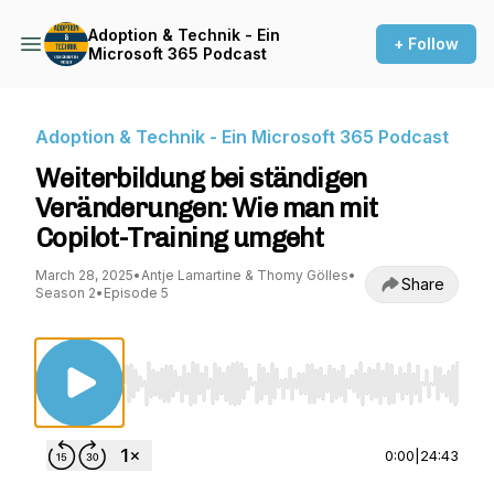
Adoption & Technik - Ein
+ Follow
Microsoft 365 Podcast
Adoption & Technik - Ein Microsoft 365 Podcast
Weiterbildung bei ständigen
Veränderungen: Wie man mit
Copilot-Training umgeht
March 28, 2025
•
Antje Lamartine & Thomy Gölles
•
Share
Season 2
•
Episode 5
Use Left/Right to seek, Home/End to jump to st
0:00
|
24:43