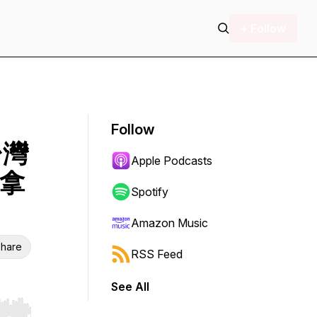
+ Follow
Follow
台灣
Apple Podcasts
加拿
Spotify
Amazon Music
hare
RSS Feed
See All