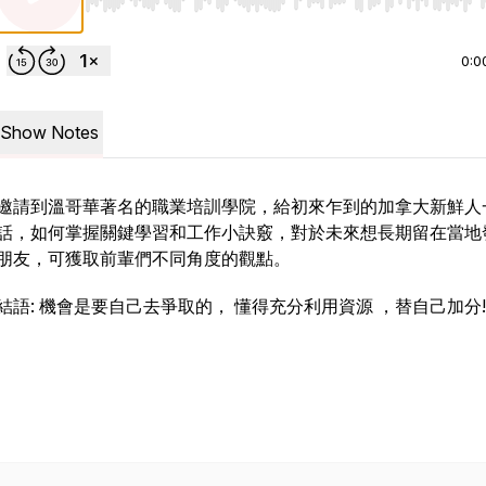
Use Left/Right to seek, Home/End to jump to start o
0:0
Show Notes
邀請到溫哥華著名的職業培訓學院，給初來乍到的加拿大新鮮人
話，如何掌握關鍵學習和工作小訣竅，對於未來想長期留在當地
朋友，可獲取前輩們不同角度的觀點。
結語: 機會是要自己去爭取的， 懂得充分利用資源 ，替自己加分!