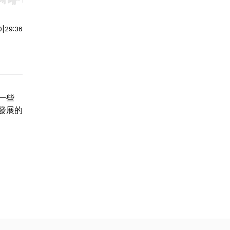
r end. Hold shift to jump forward or backward.
0
|
29:36
一些
發展的