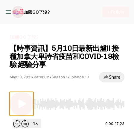
+ Follow
加國GO了沒?
加國GO了沒?
【時事資訊】5月10日最新出爐!! 接
種加拿大卑詩省疫苗和COVID-19檢
驗 經驗分享
Share
May 10, 2021
•
Peter Lin
•
Season 1
•
Episode 18
Use Left/Right to seek, Home/End to jump to st
0:00
|
17:23