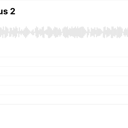
us 2
u