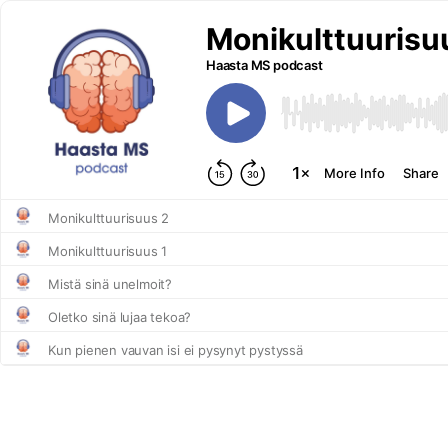
Monikulttuurisu
Haasta MS podcast
More Info
Share
Monikulttuurisuus 2
Monikulttuurisuus 1
Mistä sinä unelmoit?
Oletko sinä lujaa tekoa?
Kun pienen vauvan isi ei pysynyt pystyssä
Voiko kirja olla kaveri?
Olo on kuin risteilyllä kosteiden juhlien jälkeen, koko kroppa heilu