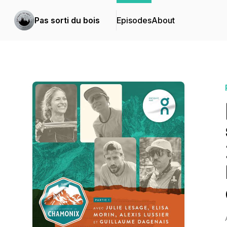
Pas sorti du bois
Episodes
About