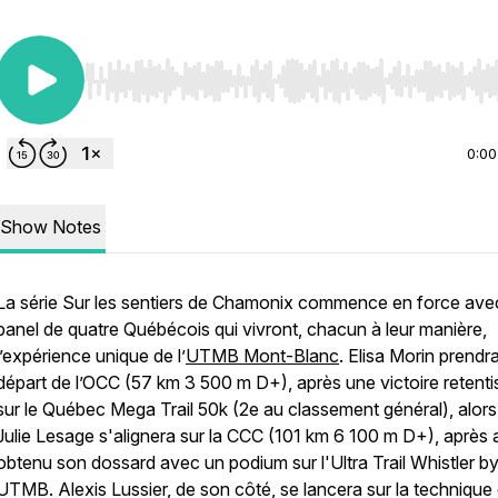
Use Left/Right to seek, Home/End to jump to start o
0:00
Show Notes
La série Sur les sentiers de Chamonix commence en force ave
panel de quatre Québécois qui vivront, chacun à leur manière,
l’expérience unique de l’
UTMB Mont-Blanc
. Elisa Morin prendra
départ de l’OCC (57 km 3 500 m D+), après une victoire retent
sur le Québec Mega Trail 50k (2e au classement général), alor
Julie Lesage s'alignera sur la CCC (101 km 6 100 m D+), après 
obtenu son dossard avec un podium sur l'Ultra Trail Whistler b
UTMB. Alexis Lussier, de son côté, se lancera sur la technique 