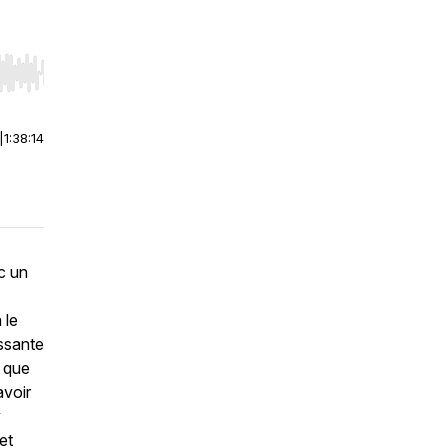
r end. Hold shift to jump forward or backward.
|
1:38:14
c un
 le
issante
s que
avoir
y
et