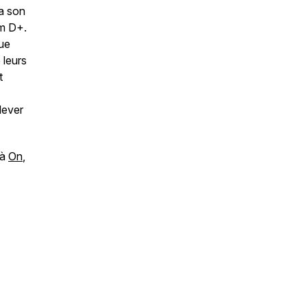
a son
 m D+.
ue
 leurs
t
elever
 à
On
,