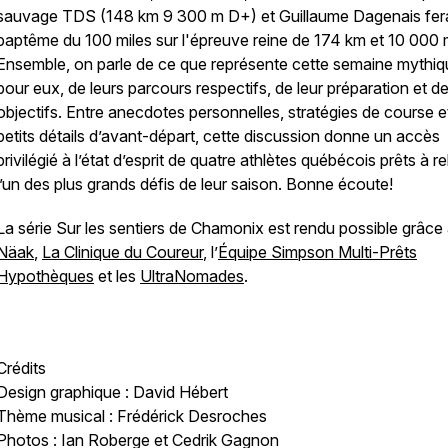
sauvage TDS (148 km 9 300 m D+) et Guillaume Dagenais fer
baptême du 100 miles sur l'épreuve reine de 174 km et 10 000
Ensemble, on parle de ce que représente cette semaine mythiq
pour eux, de leurs parcours respectifs, de leur préparation et de
objectifs. Entre anecdotes personnelles, stratégies de course e
petits détails d’avant-départ, cette discussion donne un accès
privilégié à l’état d’esprit de quatre athlètes québécois prêts à r
l’un des plus grands défis de leur saison. Bonne écoute!
La série Sur les sentiers de Chamonix est rendu possible grâce
Näak
,
La Clinique du Coureur
, l’
Équipe Simpson Multi-Prêts
Hypothèques
et les
UltraNomades
.
Crédits
Design graphique : David Hébert
Thème musical : Frédérick Desroches
Photos : Ian Roberge et Cedrik Gagnon