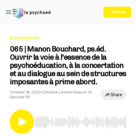
+ Follow
la psychoed
la psychoed
065 | Manon Bouchard, ps.éd.
Ouvrir la voie à l'essence de la
psychoéducation, à la concertation
et au dialogue au sein de structures
imposantes à prime abord.
October 18, 2022
•
Christine Lavoie
•
Season 3
•
Share
Episode 65
Use Left/Right to seek, Home/End to jump to st