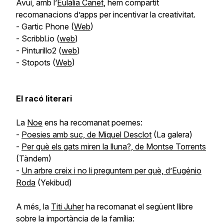
Avui, amb l’
Eulàlia Canet
, hem compartit
recomanacions d’apps per incentivar la creativitat.
- Gartic Phone (
Web
)
- Scribbl.io (
web
)
- Pinturillo2 (
web
)
- Stopots (
Web
)
El racó literari
La
Noe
ens ha recomanat poemes:
-
Poesies amb suc, de Miquel Desclot
(La galera)
-
Per què els gats miren la lluna?, de Montse Torrents
(Tàndem)
-
Un arbre creix i no li preguntem per què, d’Eugénio
Roda
(Yekibud)
A més, la
Titi Juher
ha recomanat el següent llibre
sobre la importància de la família: