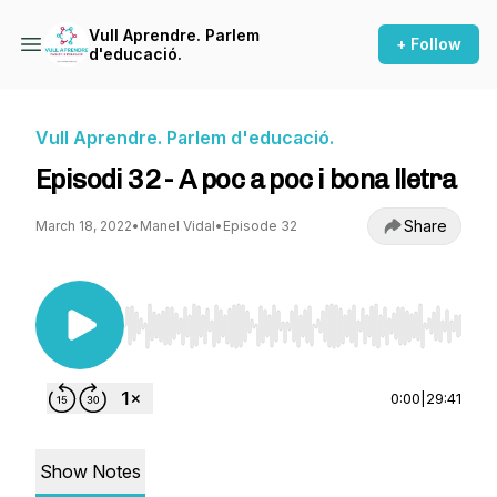
Vull Aprendre. Parlem
+ Follow
d'educació.
Vull Aprendre. Parlem d'educació.
Episodi 32 - A poc a poc i bona lletra​
Share
March 18, 2022
•
Manel Vidal
•
Episode 32
Use Left/Right to seek, Home/End to jump to st
0:00
|
29:41
Show Notes