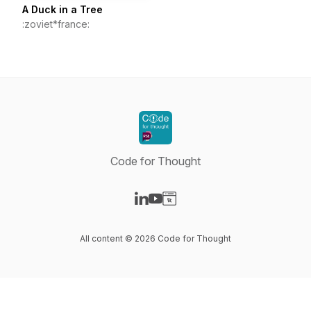
A Duck in a Tree
:zoviet*france:
Code for Thought
Visit our LinkedIn page
Visit our YouTube page
Visit our Website page
All content © 2026 Code for Thought