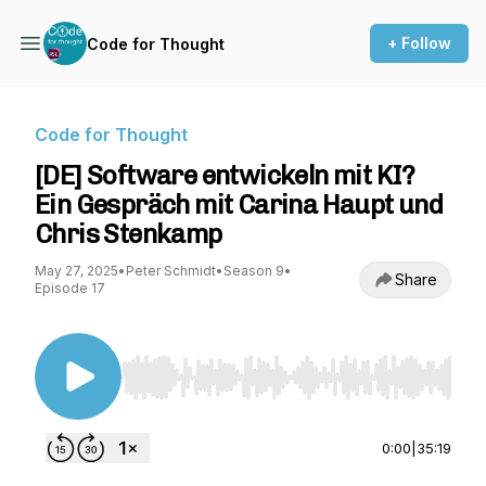
+ Follow
Code for Thought
Code for Thought
[DE] Software entwickeln mit KI?
Ein Gespräch mit Carina Haupt und
Chris Stenkamp
May 27, 2025
•
Peter Schmidt
•
Season 9
•
Share
Episode 17
Use Left/Right to seek, Home/End to jump to st
0:00
|
35:19