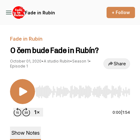
+ Follow
Fade in Rubín
Fade in Rubín
O čem bude Fade in Rubín?
October 01, 2020
•
A studio Rubín
•
Season 1
•
Share
Episode 1
Use Left/Right to seek, Home/End to jump to st
0:00
|
1:54
Show Notes