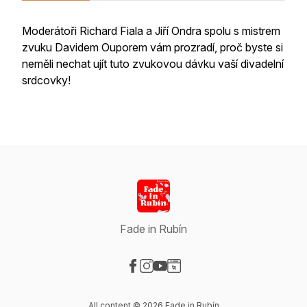
Moderátoři Richard Fiala a Jiří Ondra spolu s mistrem
zvuku Davidem Ouporem vám prozradí, proč byste si
neměli nechat ujít tuto zvukovou dávku vaší divadelní
srdcovky!
Fade in Rubín
Visit our Facebook page
Visit our Instagram page
Visit our YouTube page
Visit our Website page
All content © 2026 Fade in Rubín