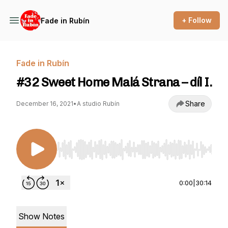
+ Follow
Fade in Rubín
Fade in Rubín
#32 Sweet Home Malá Strana – díl I.
Share
December 16, 2021
•
A studio Rubín
Use Left/Right to seek, Home/End to jump to st
0:00
|
30:14
Show Notes