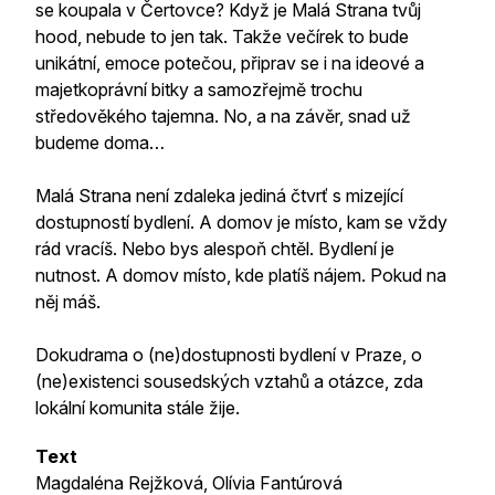
se koupala v Čertovce? Když je Malá Strana tvůj
hood, nebude to jen tak. Takže večírek to bude
unikátní, emoce potečou, připrav se i na ideové a
majetkoprávní bitky a samozřejmě trochu
středověkého tajemna. No, a na závěr, snad už
budeme doma…
Malá Strana není zdaleka jediná čtvrť s mizející
dostupností bydlení. A domov je místo, kam se vždy
rád vracíš. Nebo bys alespoň chtěl. Bydlení je
nutnost. A domov místo, kde platíš nájem. Pokud na
něj máš.
Dokudrama o (ne)dostupnosti bydlení v Praze, o
(ne)existenci sousedských vztahů a otázce, zda
lokální komunita stále žije.
Text
Magdaléna Rejžková, Olívia Fantúrová