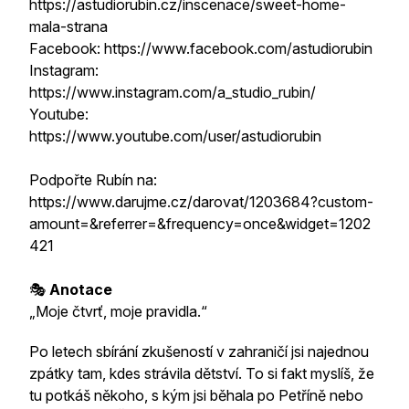
https://astudiorubin.cz/inscenace/sweet-home-
mala-strana
Facebook: https://www.facebook.com/astudiorubin
Instagram:
https://www.instagram.com/a_studio_rubin/
Youtube:
https://www.youtube.com/user/astudiorubin
Podpořte Rubín na:
https://www.darujme.cz/darovat/1203684?custom-
amount=&referrer=&frequency=once&widget=1202
421
🎭
Anotace
„Moje čtvrť, moje pravidla.“
Po letech sbírání zkušeností v zahraničí jsi najednou
zpátky tam, kdes strávila dětství. To si fakt myslíš, že
tu potkáš někoho, s kým jsi běhala po Petříně nebo