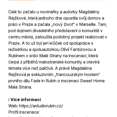
Celé to začalo u novinářky a autorky Magdalény
Rejžkové, která jednoho dne opustila svůj domov a
práci v Praze a začala „nový život“ v Marseille. Tam,
pod dojmem divadelního představení o komunitě v
centru města, zatoužila podobný projekt realizovat v
Praze. A to už byl jen krůček od spolupráce s
režisérkou a spoluautorkou Olívií Fantúrovou a
Rubínem v srdci Malé Strany na inscenaci, která
čerpá z příběhů malostranské komunity a otevírá
témata více než palčivá. A právě Magdaléna
Rejžková je exkluzivním „francouzským hostem“
prvního dílu Fade in Rubín o inscenaci Sweet Home
Malá Strana.
ℹ️
Více informací
Web: https://astudiorubin.cz/
Profil inscenace: