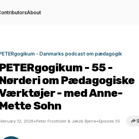
ontributors
About
PETERgogikum - Danmarks podcast om pædagogik
PETERgogikum - 55 -
Nørderi om Pædagogiske
Værktøjer - med Anne-
Mette Sohn
S
February 12, 2026
•
Peter Frostholm & Jakob Bjerre
•
Episode 55