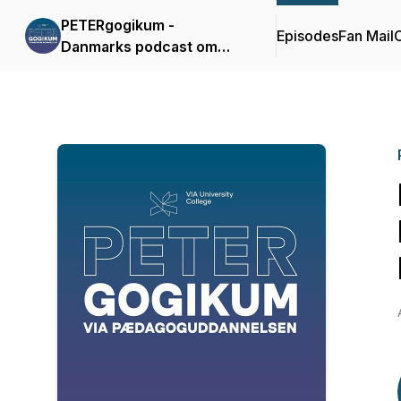
PETERgogikum -
Episodes
Fan Mail
C
Danmarks podcast om
pædagogik