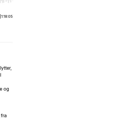
r end. Hold shift to jump forward or backward.
|
1:18:05
ytter,
l
de og
 fra