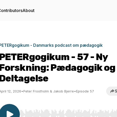
ontributors
About
PETERgogikum - Danmarks podcast om pædagogik
PETERgogikum - 57 - Ny
Forskning: Pædagogik og
Deltagelse
S
April 12, 2026
•
Peter Frostholm & Jakob Bjerre
•
Episode 57