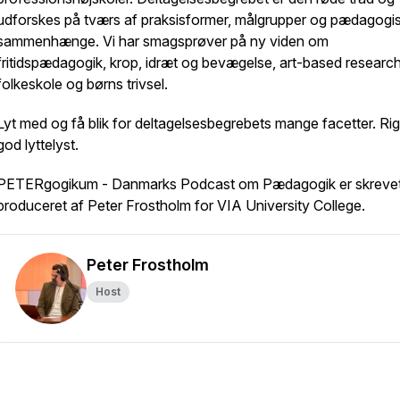
udforskes på tværs af praksisformer, målgrupper og pædagogi
sammenhænge. Vi har smagsprøver på ny viden om
fritidspædagogik, krop, idræt og bevægelse, art-based research
folkeskole og børns trivsel.
Lyt med og få blik for deltagelsesbegrebets mange facetter. Rig
god lyttelyst.
PETERgogikum - Danmarks Podcast om Pædagogik er skreve
produceret af Peter Frostholm for VIA University College.
Peter Frostholm
Host