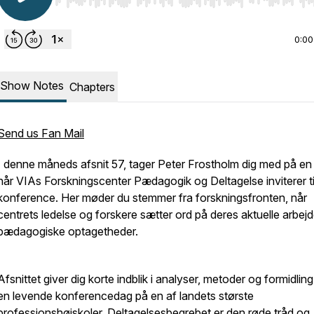
Use Left/Right to seek, Home/End to jump to start o
0:00
Show Notes
Chapters
Send us Fan Mail
I denne måneds afsnit 57, tager Peter Frostholm dig med på en l
når VIAs Forskningscenter Pædagogik og Deltagelse inviterer ti
konference. Her møder du stemmer fra forskningsfronten, når
centrets ledelse og forskere sætter ord på deres aktuelle arbej
pædagogiske optagetheder.
Afsnittet giver dig korte indblik i analyser, metoder og formidling
en levende konferencedag på en af landets største
professionshøjskoler. Deltagelsesbegrebet er den røde tråd og