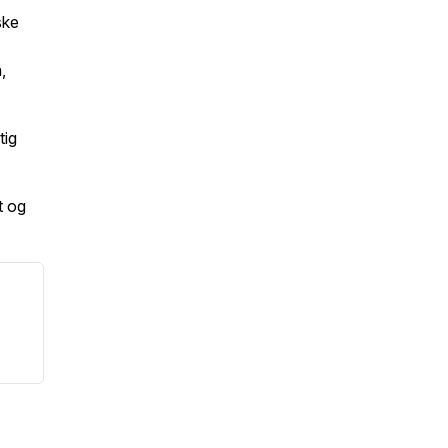
ske
,
tig
t og