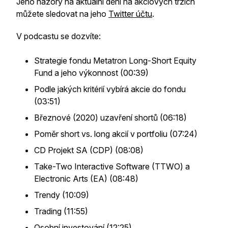
Jeho názory na aktuální dění na akciových trzích
můžete sledovat na jeho
Twitter účtu
.
V podcastu se dozvíte:
Strategie fondu Metatron Long-Short Equity
Fund a jeho výkonnost (00:39)
Podle jakých kritérií vybírá akcie do fondu
(03:51)
Březnové (2020) uzavření shortů (06:18)
Poměr short vs. long akcií v portfoliu (07:24)
CD Projekt SA (CDP) (08:08)
Take-Two Interactive Software (TTWO) a
Electronic Arts (EA) (08:48)
Trendy (10:09)
Trading (11:55)
Osobní investování (12:25)