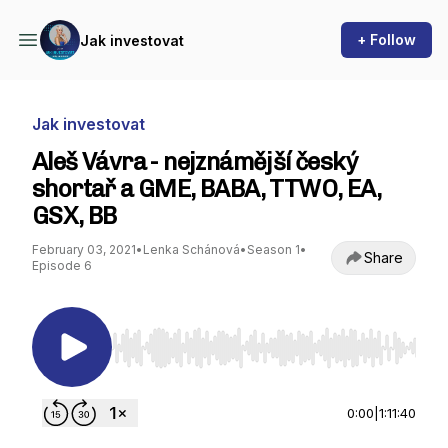
+ Follow
Jak investovat
Jak investovat
Aleš Vávra - nejznámější český
shortař a GME, BABA, TTWO, EA,
GSX, BB
February 03, 2021
•
Lenka Schánová
•
Season 1
•
Share
Episode 6
Use Left/Right to seek, Home/End to jump to st
0:00
|
1:11:40