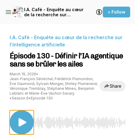
I.A. Café - Enquête au cœur
+ Follow
de la recherche sur
l’intelligence artificielle
I.A. Café - Enquête au cœur de la recherche sur
l’intelligence artificielle
Épisode 130 - Définir l'IA agentique
sans se brûler les ailes
March 19, 2026
•
Jean-François Sénéchal, Frédérick Plamondon,
Ève Gaumond, Sylvain Munger, Shirley Plumerand,
Share
Véronique Tremblay, Stéphane Mineo, Benjamin
Leblanc et Marie-Ève Vachon Savary.
•
Season 6
•
Episode 130
Use Left/Right to seek, Home/End to jump to st