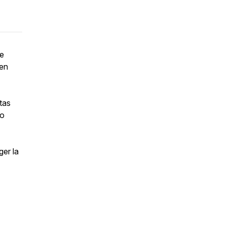
ne
 en
tas
mo
ger la