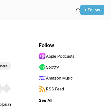
+ Follow
Follow
Apple Podcasts
hare
Spotify
Amazon Music
RSS Feed
r end. Hold shift to jump forward or backward.
See All
00
|
25:51