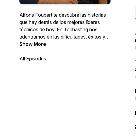
Alfons Foubert te descubre las historias
que hay detrás de los mejores líderes
técnicos de hoy. En Techasting nos
adentramos en las dificultades, éxitos y
fracasos a los que se han enfrentado y
Show More
entrelaza estas experiencias con los
aprendizajes que han sacado de ellas.
All Episodes