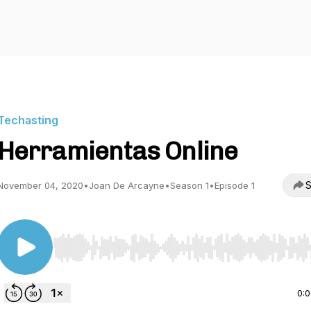
Techasting
Herramientas Online
S
November 04, 2020
•
Joan De Arcayne
•
Season 1
•
Episode 1
Use Left/Right to seek, Home/End to jump to start o
0: