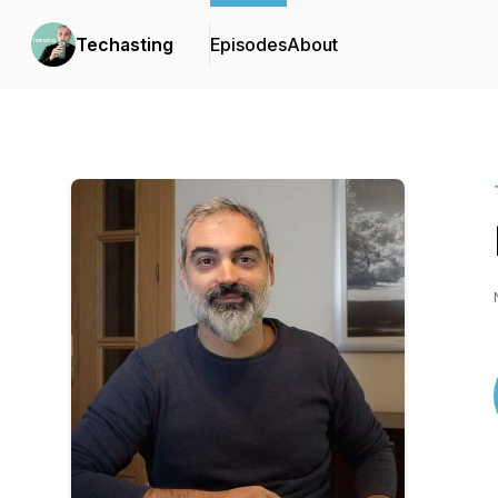
Techasting
Episodes
About