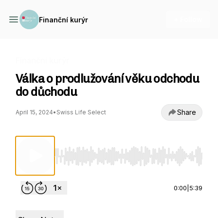
+ Follow
Finanční kurýr
Finanční kurýr
Válka o prodlužování věku odchodu
do důchodu
Share
April 15, 2024
•
Swiss Life Select
Use Left/Right to seek, Home/End to jump to st
0:00
|
5:39