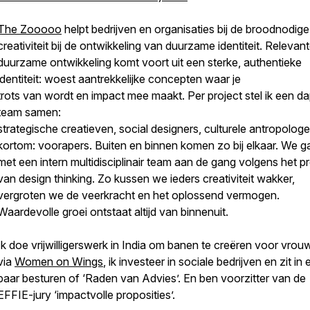
The Zooooo
helpt bedrijven en organisaties bij de broodnodige
creativiteit bij de ontwikkeling van duurzame identiteit. Relevant
duurzame ontwikkeling komt voort uit een sterke, authentieke
identiteit: woest aantrekkelijke concepten waar je
trots van wordt en impact mee maakt. Per project stel ik een d
team samen:
strategische creatieven, social designers, culturele antropologe
kortom: voorapers. Buiten en binnen komen zo bij elkaar. We g
met een intern multidisciplinair team aan de gang volgens het p
van design thinking. Zo kussen we ieders creativiteit wakker,
vergroten we de veerkracht en het oplossend vermogen.
Waardevolle groei ontstaat altijd van binnenuit.
Ik doe vrijwilligerswerk in India om banen te creëren voor vro
via
Women on Wings
, ik investeer in sociale bedrijven en zit in
paar besturen of ‘Raden van Advies’. En ben voorzitter van de
EFFIE-jury ‘impactvolle proposities’.