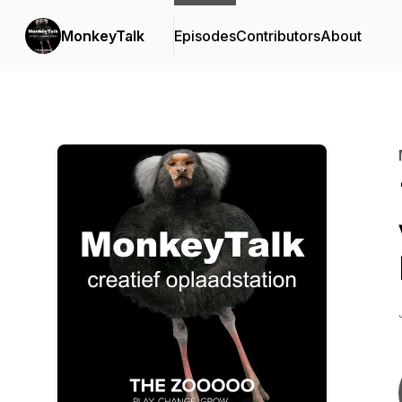
MonkeyTalk
Episodes
Contributors
About