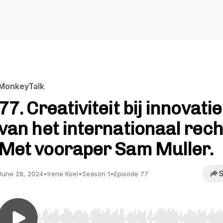
MonkeyTalk
77. Creativiteit bij innovatie
van het internationaal rech
Met vooraper Sam Muller.
S
June 28, 2024
•
Irene Koel
•
Season 1
•
Episode 77