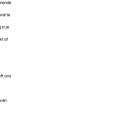
rerende
ral te
 in je
kt of
ft ons
 van