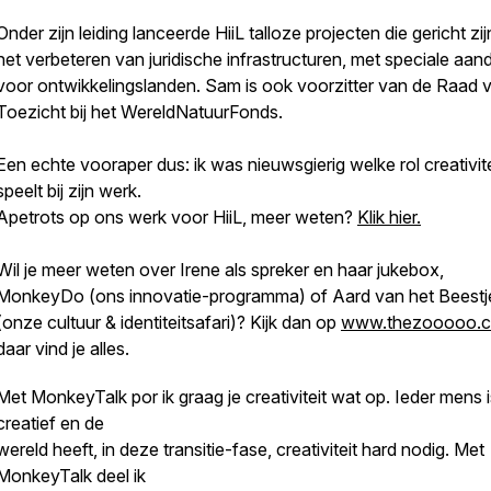
Onder zijn leiding lanceerde HiiL talloze projecten die gericht zi
het verbeteren van juridische infrastructuren, met speciale aan
voor ontwikkelingslanden. Sam is ook voorzitter van de Raad 
Toezicht bij het WereldNatuurFonds.
Een echte vooraper dus: ik was nieuwsgierig welke rol creativite
speelt bij zijn werk.
Apetrots op ons werk voor HiiL, meer weten?
Klik hier.
Wil je meer weten over Irene als spreker en haar jukebox,
MonkeyDo (ons innovatie-programma) of Aard van het Beestj
(onze cultuur & identiteitsafari)? Kijk dan op
www.thezooooo.
daar vind je alles.
Met MonkeyTalk por ik graag je creativiteit wat op. Ieder mens i
creatief en de
wereld heeft, in deze transitie-fase, creativiteit hard nodig. Met
MonkeyTalk deel ik