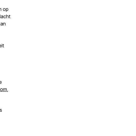
jn op
dacht
van
it
e
com
,
s