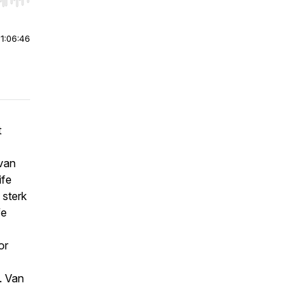
r end. Hold shift to jump forward or backward.
|
1:06:46
t
van
ife
 sterk
fe
or
. Van