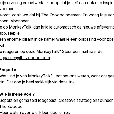
mijn ervaring en netwerk. Ik hoop dat je zelf dan ook een inspi
vooraper
wordt, zoals we dat bij The Zooooo noemen. En vraag ik je voo
doen. Abonneer
je op MonkeyTalk, dan krijg je automatisch de nieuwe aflevering
app. Heb je
een enorme olifant in de kamer waar je een oplossing voor zoe
wil
je reageren op deze MonkeyTalk? Stuur een mail naar de
oppasser@thezooooo.com
.
Enquete
Wat vind je van MonkeyTalk? Laat het ons weten, want dat gee
zin.
Dat doe je heel makkelijk via deze link
.
Wie is Irene Koel?
Gepokt en gemazeld toegepast, creatieve strateeg en founder
The Zooooo.
Meer weten over wie ik ben doe je hier
.