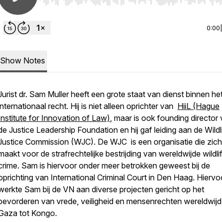
Use Left/Right to seek, Home/End to jump to start o
0:00
Show Notes
Jurist dr. Sam Muller heeft een grote staat van dienst binnen he
internationaal recht. Hij is niet alleen oprichter van
HiiL (Hague
Institute for Innovation of Law)
, maar is ook
founding director
de Justice Leadership Foundation en hij gaf leiding aan de Wildl
Justice Commission (WJC). De WJC is een organisatie die zich
maakt voor de strafrechtelijke bestrijding van wereldwijde
wildli
crime
. Sam is hiervoor onder meer betrokken geweest bij de
oprichting van International Criminal Court in Den Haag. Hiervo
werkte Sam bij de VN aan diverse projecten gericht op het
bevorderen van vrede, veiligheid en mensenrechten wereldwijd
Gaza tot Kongo.