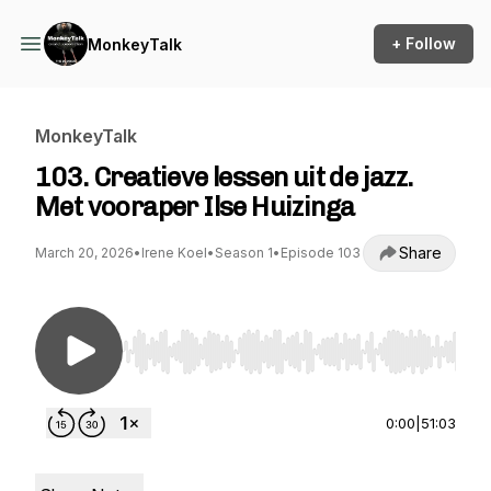
+ Follow
MonkeyTalk
MonkeyTalk
103. Creatieve lessen uit de jazz.
Met vooraper Ilse Huizinga
Share
March 20, 2026
•
Irene Koel
•
Season 1
•
Episode 103
Use Left/Right to seek, Home/End to jump to st
0:00
|
51:03