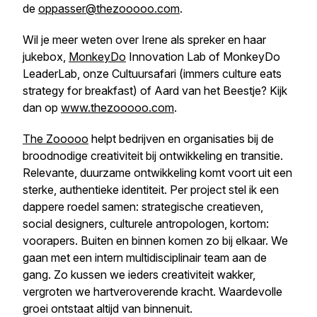
de
oppasser@thezooooo.com
.
Wil je meer weten over Irene als spreker en haar
jukebox,
MonkeyDo
Innovation Lab of MonkeyDo
LeaderLab, onze Cultuursafari (immers culture eats
strategy for breakfast) of Aard van het Beestje? Kijk
dan op
www.thezooooo.com
.
The Zooooo
helpt bedrijven en organisaties bij de
broodnodige creativiteit bij ontwikkeling en transitie.
Relevante, duurzame ontwikkeling komt voort uit een
sterke, authentieke identiteit. Per project stel ik een
dappere roedel samen: strategische creatieven,
social designers, culturele antropologen, kortom:
voorapers. Buiten en binnen komen zo bij elkaar. We
gaan met een intern multidisciplinair team aan de
gang. Zo kussen we ieders creativiteit wakker,
vergroten we hartveroverende kracht. Waardevolle
groei ontstaat altijd van binnenuit.