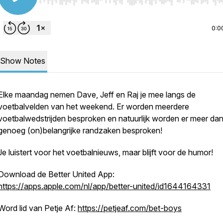
Use Left/Right to seek, Home/End to jump to start o
0:0
Show Notes
Elke maandag nemen Dave, Jeff en Raj je mee langs de
voetbalvelden van het weekend. Er worden meerdere
voetbalwedstrijden besproken en natuurlijk worden er meer da
genoeg (on)belangrijke randzaken besproken!
Je luistert voor het voetbalnieuws, maar blijft voor de humor!
Download de Better United App:
https://apps.apple.com/nl/app/better-united/id1644164331
Word lid van Petje Af:
https://petjeaf.com/bet-boys