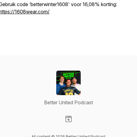
Gebruik code ‘betterwinter1608' voor 16,08% korting:
https://1608wear.com/
Better United Podcast
Visit our Website page
All content © 2026 Better United Podcast