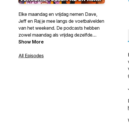
Elke maandag en vrijdag nemen Dave,
Jeff en Raj je mee langs de voetbalvelden
van het weekend. De podcasts hebben
zowel maandag als vrijdag dezelfde
insteek: er worden meerdere
Show More
voetbalwedstrijden besproken en
natuurlijk worden er meer dan genoeg
All Episodes
(on)belangrijke randzaken besproken!
Je luistert voor het voetbalnieuws, maar
blijft voor de humor!