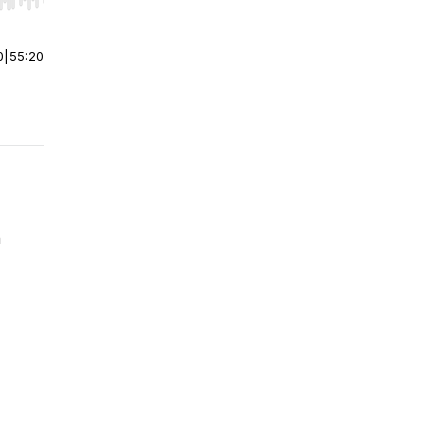
r end. Hold shift to jump forward or backward.
0
|
55:20
n