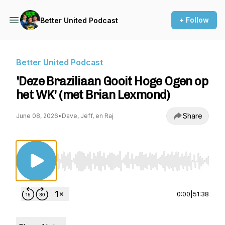
+ Follow
Better United Podcast
Better United Podcast
'Deze Braziliaan Gooit Hoge Ogen op
het WK' (met Brian Lexmond)
Share
June 08, 2026
•
Dave, Jeff, en Raj
Use Left/Right to seek, Home/End to jump to st
0:00
|
51:38