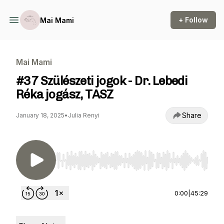
+ Follow
Mai Mami
Mai Mami
#37 Szülészeti jogok - Dr. Lebedi
Réka jogász, TASZ
Share
January 18, 2025
•
Julia Renyi
Use Left/Right to seek, Home/End to jump to st
0:00
|
45:29