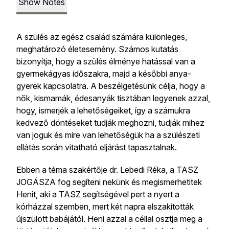
Show Notes
A szülés az egész család számára különleges,
meghatározó életesemény. Számos kutatás
bizonyítja, hogy a szülés élménye hatással van a
gyermekágyas időszakra, majd a későbbi anya-
gyerek kapcsolatra. A beszélgetésünk célja, hogy a
nők, kismamák, édesanyák tisztában legyenek azzal,
hogy, ismerjék a lehetőségeiket, így a számukra
kedvező döntéseket tudják meghozni, tudják mihez
van joguk és mire van lehetőségük ha a szülészeti
ellátás során vitatható eljárást tapasztalnak.
Ebben a téma szakértője dr. Lebedi Réka, a TASZ
JOGÁSZA fog segíteni nekünk és megismerhetitek
Henit, aki a TASZ segítségével pert a nyert a
kórházzal szemben, mert két napra elszakították
újszülött babájától. Heni azzal a céllal osztja meg a