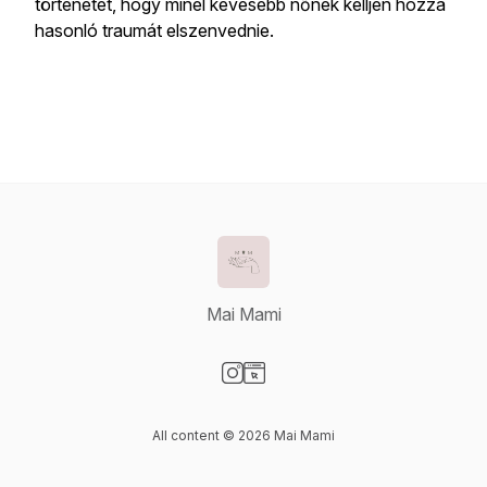
történetét, hogy minél kevesebb nőnek kelljen hozzá
hasonló traumát elszenvednie.
Mai Mami
Visit our Instagram page
Visit our Website page
All content © 2026 Mai Mami