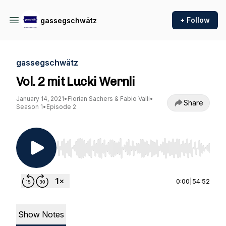
+ Follow
gassegschwätz
gassegschwätz
Vol. 2 mit Lucki Wernli
January 14, 2021
•
Florian Sachers & Fabio Valli
•
Share
Season 1
•
Episode 2
Use Left/Right to seek, Home/End to jump to st
0:00
|
54:52
Show Notes