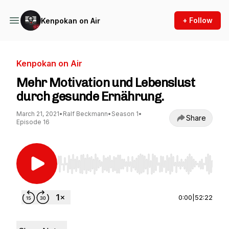
+ Follow
Kenpokan on Air
Kenpokan on Air
Mehr Motivation und Lebenslust
durch gesunde Ernährung.
March 21, 2021
•
Ralf Beckmann
•
Season 1
•
Share
Episode 16
Use Left/Right to seek, Home/End to jump to st
0:00
|
52:22