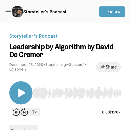
+ Follow
Storyteller's Podcast
Storyteller's Podcast
Leadership by Algorithm by David
De Cremer
December 23, 2020
•
Storyteller.gr
•
Season 1
•
Share
Episode 2
Use Left/Right to seek, Home/End to jump to st
0:00
|
15:07