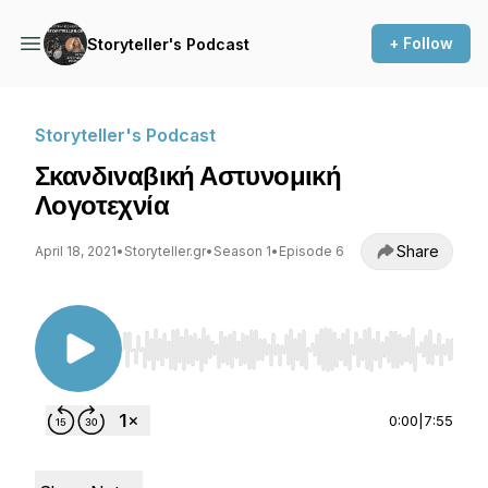
+ Follow
Storyteller's Podcast
Storyteller's Podcast
Σκανδιναβική Αστυνομική
Λογοτεχνία
Share
April 18, 2021
•
Storyteller.gr
•
Season 1
•
Episode 6
Use Left/Right to seek, Home/End to jump to st
0:00
|
7:55