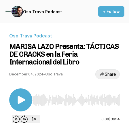
+ Follow
Oso Trava Podcast
Oso Trava Podcast
MARISA LAZO Presenta: TÁCTICAS
DE CRACKS en la Feria
Internacional del Libro
Share
December 04, 2024
•
Oso Trava
Use Left/Right to seek, Home/End to jump to st
0:00
|
39:14