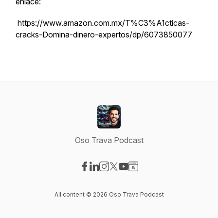
enlace:
https://www.amazon.com.mx/T%C3%A1cticas-
cracks-Domina-dinero-expertos/dp/6073850077
Oso Trava Podcast
Visit our Facebook page
Visit our LinkedIn page
Visit our Instagram page
Visit our X-com page
Visit our YouTube page
Visit our Website page
All content © 2026 Oso Trava Podcast