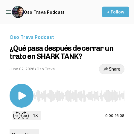
+ Follow
Oso Trava Podcast
Oso Trava Podcast
¿Qué pasa después de cerrar un
trato en SHARK TANK?
Share
June 02, 2026
•
Oso Trava
Use Left/Right to seek, Home/End to jump to st
0:00
|
16:08